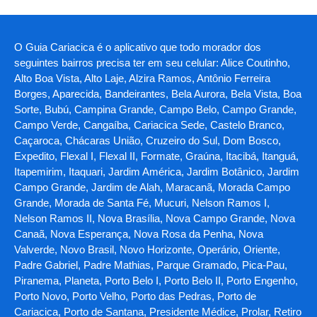
O Guia Cariacica é o aplicativo que todo morador dos
seguintes bairros precisa ter em seu celular: Alice Coutinho,
Alto Boa Vista, Alto Laje, Alzira Ramos, Antônio Ferreira
Borges, Aparecida, Bandeirantes, Bela Aurora, Bela Vista, Boa
Sorte, Bubú, Campina Grande, Campo Belo, Campo Grande,
Campo Verde, Cangaíba, Cariacica Sede, Castelo Branco,
Caçaroca, Chácaras União, Cruzeiro do Sul, Dom Bosco,
Expedito, Flexal I, Flexal II, Formate, Graúna, Itacibá, Itanguá,
Itapemirim, Itaquari, Jardim América, Jardim Botânico, Jardim
Campo Grande, Jardim de Alah, Maracanã, Morada Campo
Grande, Morada de Santa Fé, Mucuri, Nelson Ramos I,
Nelson Ramos II, Nova Brasília, Nova Campo Grande, Nova
Canaã, Nova Esperança, Nova Rosa da Penha, Nova
Valverde, Novo Brasil, Novo Horizonte, Operário, Oriente,
Padre Gabriel, Padre Mathias, Parque Gramado, Pica-Pau,
Piranema, Planeta, Porto Belo I, Porto Belo II, Porto Engenho,
Porto Novo, Porto Velho, Porto das Pedras, Porto de
Cariacica, Porto de Santana, Presidente Médice, Prolar, Retiro