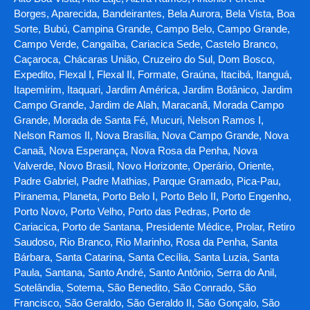
Borges, Aparecida, Bandeirantes, Bela Aurora, Bela Vista, Boa
Sorte, Bubú, Campina Grande, Campo Belo, Campo Grande,
Campo Verde, Cangaíba, Cariacica Sede, Castelo Branco,
Caçaroca, Chácaras União, Cruzeiro do Sul, Dom Bosco,
Expedito, Flexal I, Flexal II, Formate, Graúna, Itacibá, Itanguá,
Itapemirim, Itaquari, Jardim América, Jardim Botânico, Jardim
Campo Grande, Jardim de Alah, Maracanã, Morada Campo
Grande, Morada de Santa Fé, Mucuri, Nelson Ramos I,
Nelson Ramos II, Nova Brasília, Nova Campo Grande, Nova
Canaã, Nova Esperança, Nova Rosa da Penha, Nova
Valverde, Novo Brasil, Novo Horizonte, Operário, Oriente,
Padre Gabriel, Padre Mathias, Parque Gramado, Pica-Pau,
Piranema, Planeta, Porto Belo I, Porto Belo II, Porto Engenho,
Porto Novo, Porto Velho, Porto das Pedras, Porto de
Cariacica, Porto de Santana, Presidente Médice, Prolar, Retiro
Saudoso, Rio Branco, Rio Marinho, Rosa da Penha, Santa
Bárbara, Santa Catarina, Santa Cecília, Santa Luzia, Santa
Paula, Santana, Santo André, Santo Antônio, Serra do Anil,
Sotelândia, Sotema, São Benedito, São Conrado, São
Francisco, São Geraldo, São Geraldo II, São Gonçalo, São