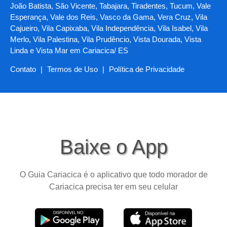
João Batista, São Vicente, Tabajara, Tiradentes, Tucum, Vale
Esperança, Vale dos Reis, Vasco da Gama, Vera Cruz, Vila
Cajueiro, Vila Capixaba, Vila Independência, Vila Isabel, Vila
Merlo, Vila Palestina, Vila Prudêncio, Vista Dourada, Vista
Linda e Vista Mar em Cariacica/ ES
Contato
|
Termos de Uso
|
Política de Privacidade
Baixe o App
O Guia Cariacica é o aplicativo que todo morador de
Cariacica precisa ter em seu celular