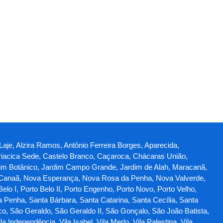
 Laje, Alzira Ramos, Antônio Ferreira Borges, Aparecida,
iacica Sede, Castelo Branco, Caçaroca, Chácaras União,
Jardim Botânico, Jardim Campo Grande, Jardim de Alah, Maracanã,
 Canaã, Nova Esperança, Nova Rosa da Penha, Nova Valverde,
lo I, Porto Belo II, Porto Engenho, Porto Novo, Porto Velho,
a Penha, Santa Bárbara, Santa Catarina, Santa Cecília, Santa
co, São Geraldo, São Geraldo II, São Gonçalo, São João Batista,
Independência, Vila Isabel, Vila Merlo, Vila Palestina, Vila