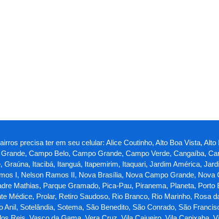
rros precisa ter em seu celular: Alice Coutinho, Alto Boa Vista, Alto
ina Grande, Campo Belo, Campo Grande, Campo Verde, Cangaíba, Car
te, Graúna, Itacibá, Itanguá, Itapemirim, Itaquari, Jardim América, 
os I, Nelson Ramos II, Nova Brasília, Nova Campo Grande, Nova
adre Mathias, Parque Gramado, Pica-Pau, Piranema, Planeta, Porto Be
nte Médice, Prolar, Retiro Saudoso, Rio Branco, Rio Marinho, Rosa d
do Anil, Sotelândia, Sotema, São Benedito, São Conrado, São Francis
s Reis, Vasco da Gama, Vera Cruz, Vila Cajueiro, Vila Capixaba, Vila 