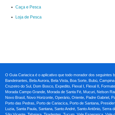
Caça e Pesca
Loja de Pesca
O Guia Cariacica é o aplicativo que todo morador dos seguintes bai
Bandeirantes, Bela Aurora, Bela Vista, Boa Sorte, Bubú, Camp
Cruzeiro do Sul, Dom Bosco, Expedito, Flexal I, Flexal II, Forma
Morada Campo Grande, Morada de Santa Fé, Mucuri, Nelson Ram
Novo Brasil, Novo Horizonte, Operário, Oriente, Padre Gabriel, P
Porto das Pedras, Porto de Cariacica, Porto de Santana, Preside
Luzia, Santa Paula, Santana, Santo André, Santo Antônio, Serra 
São Vicente, Tabajara, Tiradentes, Tucum, Vale Esperança, Vale do