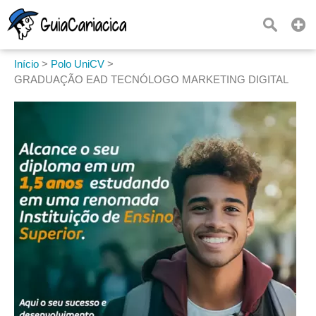
Início
>
Polo UniCV
>
GRADUAÇÃO EAD TECNÓLOGO MARKETING DIGITAL