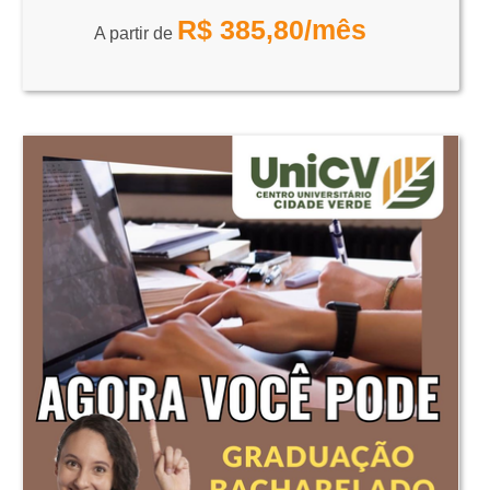
R$
385,80
/mês
A partir de