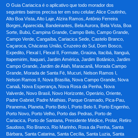
O Guia Cariacica é o aplicativo que todo morador dos
seguintes bairros precisa ter em seu celular: Alice Coutinho,
Alto Boa Vista, Alto Laje, Alzira Ramos, Antônio Ferreira
Borges, Aparecida, Bandeirantes, Bela Aurora, Bela Vista, Boa
Sorte, Bubú, Campina Grande, Campo Belo, Campo Grande,
Campo Verde, Cangaíba, Cariacica Sede, Castelo Branco,
Caçaroca, Chácaras União, Cruzeiro do Sul, Dom Bosco,
Expedito, Flexal I, Flexal II, Formate, Graúna, Itacibá, Itanguá,
Itapemirim, Itaquari, Jardim América, Jardim Botânico, Jardim
Campo Grande, Jardim de Alah, Maracanã, Morada Campo
Grande, Morada de Santa Fé, Mucuri, Nelson Ramos I,
Nelson Ramos II, Nova Brasília, Nova Campo Grande, Nova
Canaã, Nova Esperança, Nova Rosa da Penha, Nova
Valverde, Novo Brasil, Novo Horizonte, Operário, Oriente,
Padre Gabriel, Padre Mathias, Parque Gramado, Pica-Pau,
Piranema, Planeta, Porto Belo I, Porto Belo II, Porto Engenho,
Porto Novo, Porto Velho, Porto das Pedras, Porto de
Cariacica, Porto de Santana, Presidente Médice, Prolar, Retiro
Saudoso, Rio Branco, Rio Marinho, Rosa da Penha, Santa
Bárbara, Santa Catarina, Santa Cecília, Santa Luzia, Santa