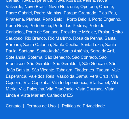
Canaã, Nova Esperança, Nova Rosa da Penha, Nova
Valverde, Novo Brasil, Novo Horizonte, Operário, Oriente,
Padre Gabriel, Padre Mathias, Parque Gramado, Pica-Pau,
Piranema, Planeta, Porto Belo I, Porto Belo II, Porto Engenho,
Porto Novo, Porto Velho, Porto das Pedras, Porto de
Cariacica, Porto de Santana, Presidente Médice, Prolar, Retiro
Saudoso, Rio Branco, Rio Marinho, Rosa da Penha, Santa
Bárbara, Santa Catarina, Santa Cecília, Santa Luzia, Santa
Paula, Santana, Santo André, Santo Antônio, Serra do Anil,
Sotelândia, Sotema, São Benedito, São Conrado, São
Francisco, São Geraldo, São Geraldo II, São Gonçalo, São
João Batista, São Vicente, Tabajara, Tiradentes, Tucum, Vale
Esperança, Vale dos Reis, Vasco da Gama, Vera Cruz, Vila
Cajueiro, Vila Capixaba, Vila Independência, Vila Isabel, Vila
Merlo, Vila Palestina, Vila Prudêncio, Vista Dourada, Vista
Linda e Vista Mar em Cariacica/ ES
Contato
|
Termos de Uso
|
Política de Privacidade