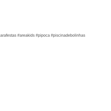
arafestas #areakids #pipoca #piscinadebolinhas