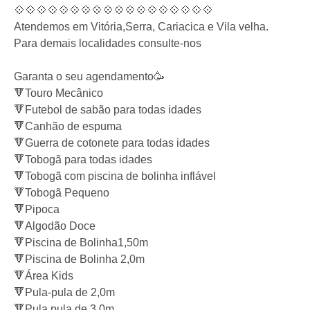
💠💠💠💠💠💠💠💠💠💠💠💠💠💠💠💠💠💠
Atendemos em Vitória,Serra, Cariacica e Vila velha.
Para demais localidades consulte-nos
Garanta o seu agendamento🥳
🔻Touro Mecânico
🔻Futebol de sabão para todas idades
🔻Canhão de espuma
🔻Guerra de cotonete para todas idades
🔻Tobogã para todas idades
🔻Tobogã com piscina de bolinha inflável
🔻Tobogã Pequeno
🔻Pipoca
🔻Algodão Doce
🔻Piscina de Bolinha1,50m
🔻Piscina de Bolinha 2,0m
🔻Área Kids
🔻Pula-pula de 2,0m
🔻Pula pula de 3,0m