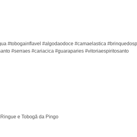
agua #tobogainflavel #algodaodoce #camaelastica #brinquedosp
osanto #serraes #cariacica #guaraparies #vitoriaespiritosanto
 Ringue e Tobogã da Pingo