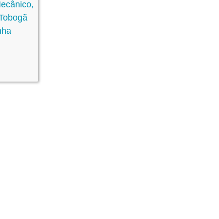
Mecânico,
 Tobogã
nha