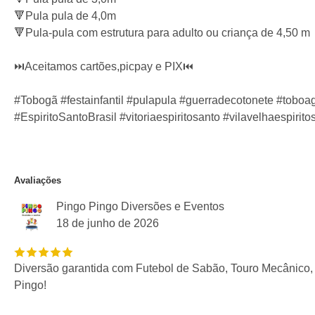
🔻Pula pula de 4,0m
🔻Pula-pula com estrutura para adulto ou criança de 4,50 m
⏭️Aceitamos cartões,picpay e PIX⏮️
#Tobogã #festainfantil #pulapula #guerradecotonete #tobo
#EspiritoSantoBrasil #vitoriaespiritosanto #vilavelhaespirit
Avaliações
Pingo Pingo Diversões e Eventos
18 de junho de 2026
Diversão garantida com Futebol de Sabão, Touro Mecânico,
Pingo!