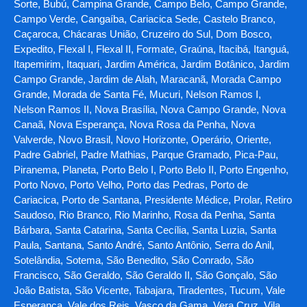
Sorte, Bubú, Campina Grande, Campo Belo, Campo Grande,
Campo Verde, Cangaíba, Cariacica Sede, Castelo Branco,
Caçaroca, Chácaras União, Cruzeiro do Sul, Dom Bosco,
Expedito, Flexal I, Flexal II, Formate, Graúna, Itacibá, Itanguá,
Itapemirim, Itaquari, Jardim América, Jardim Botânico, Jardim
Campo Grande, Jardim de Alah, Maracanã, Morada Campo
Grande, Morada de Santa Fé, Mucuri, Nelson Ramos I,
Nelson Ramos II, Nova Brasília, Nova Campo Grande, Nova
Canaã, Nova Esperança, Nova Rosa da Penha, Nova
Valverde, Novo Brasil, Novo Horizonte, Operário, Oriente,
Padre Gabriel, Padre Mathias, Parque Gramado, Pica-Pau,
Piranema, Planeta, Porto Belo I, Porto Belo II, Porto Engenho,
Porto Novo, Porto Velho, Porto das Pedras, Porto de
Cariacica, Porto de Santana, Presidente Médice, Prolar, Retiro
Saudoso, Rio Branco, Rio Marinho, Rosa da Penha, Santa
Bárbara, Santa Catarina, Santa Cecília, Santa Luzia, Santa
Paula, Santana, Santo André, Santo Antônio, Serra do Anil,
Sotelândia, Sotema, São Benedito, São Conrado, São
Francisco, São Geraldo, São Geraldo II, São Gonçalo, São
João Batista, São Vicente, Tabajara, Tiradentes, Tucum, Vale
Esperança, Vale dos Reis, Vasco da Gama, Vera Cruz, Vila