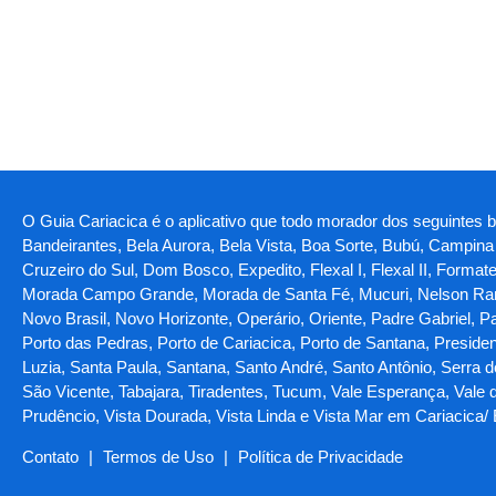
O Guia Cariacica é o aplicativo que todo morador dos seguintes bai
Bandeirantes, Bela Aurora, Bela Vista, Boa Sorte, Bubú, Camp
Cruzeiro do Sul, Dom Bosco, Expedito, Flexal I, Flexal II, Forma
Morada Campo Grande, Morada de Santa Fé, Mucuri, Nelson Ram
Novo Brasil, Novo Horizonte, Operário, Oriente, Padre Gabriel, P
Porto das Pedras, Porto de Cariacica, Porto de Santana, Preside
Luzia, Santa Paula, Santana, Santo André, Santo Antônio, Serra 
São Vicente, Tabajara, Tiradentes, Tucum, Vale Esperança, Vale do
Prudêncio, Vista Dourada, Vista Linda e Vista Mar em Cariacica/
Contato
|
Termos de Uso
|
Política de Privacidade