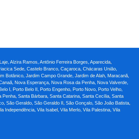
 Laje, Alzira Ramos, Antônio Ferreira Borges, Aparecida,
iacica Sede, Castelo Branco, Caçaroca, Chácaras União,
Jardim Botânico, Jardim Campo Grande, Jardim de Alah, Maracanã,
 Canaã, Nova Esperança, Nova Rosa da Penha, Nova Valverde,
lo I, Porto Belo II, Porto Engenho, Porto Novo, Porto Velho,
a Penha, Santa Bárbara, Santa Catarina, Santa Cecília, Santa
co, São Geraldo, São Geraldo II, São Gonçalo, São João Batista,
Independência, Vila Isabel, Vila Merlo, Vila Palestina, Vila