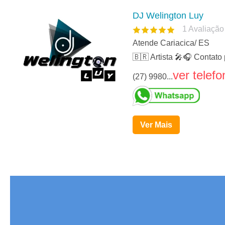
DJ Welington Luy
1
Avaliação
Atende Cariacica/ ES
🇧🇷 Artista 🎤🎧 Contat
ver telefo
(27) 9980...
Ver Mais