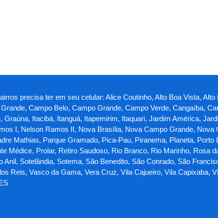
rros precisa ter em seu celular: Alice Coutinho, Alto Boa Vista, Alto
ina Grande, Campo Belo, Campo Grande, Campo Verde, Cangaíba, Car
te, Graúna, Itacibá, Itanguá, Itapemirim, Itaquari, Jardim América, 
os I, Nelson Ramos II, Nova Brasília, Nova Campo Grande, Nova
adre Mathias, Parque Gramado, Pica-Pau, Piranema, Planeta, Porto Be
nte Médice, Prolar, Retiro Saudoso, Rio Branco, Rio Marinho, Rosa d
do Anil, Sotelândia, Sotema, São Benedito, São Conrado, São Francis
s Reis, Vasco da Gama, Vera Cruz, Vila Cajueiro, Vila Capixaba, Vila 
 ES