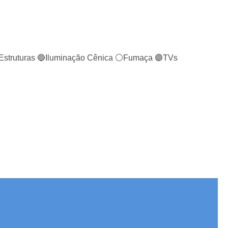
Estruturas 🔵Iluminação Cênica ⚪️Fumaça 🟣TVs