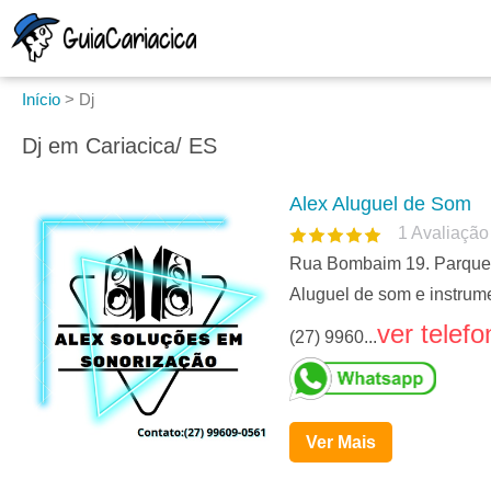
Início
>
Dj
Dj em Cariacica/ ES
Alex Aluguel de Som
1
Avaliação
Rua Bombaim 19. Parque 
Aluguel de som e instrum
ver telefo
(27) 9960...
Ver Mais