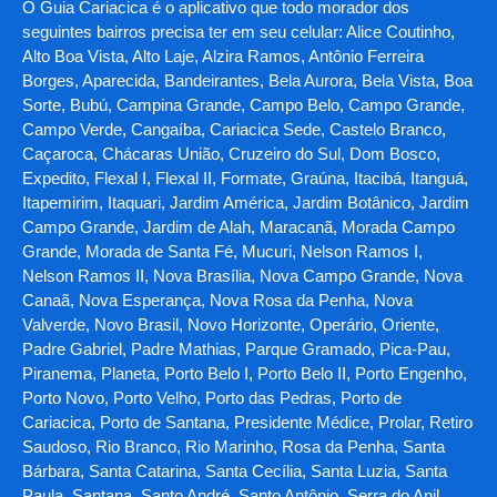
O Guia Cariacica é o aplicativo que todo morador dos
seguintes bairros precisa ter em seu celular: Alice Coutinho,
Alto Boa Vista, Alto Laje, Alzira Ramos, Antônio Ferreira
Borges, Aparecida, Bandeirantes, Bela Aurora, Bela Vista, Boa
Sorte, Bubú, Campina Grande, Campo Belo, Campo Grande,
Campo Verde, Cangaíba, Cariacica Sede, Castelo Branco,
Caçaroca, Chácaras União, Cruzeiro do Sul, Dom Bosco,
Expedito, Flexal I, Flexal II, Formate, Graúna, Itacibá, Itanguá,
Itapemirim, Itaquari, Jardim América, Jardim Botânico, Jardim
Campo Grande, Jardim de Alah, Maracanã, Morada Campo
Grande, Morada de Santa Fé, Mucuri, Nelson Ramos I,
Nelson Ramos II, Nova Brasília, Nova Campo Grande, Nova
Canaã, Nova Esperança, Nova Rosa da Penha, Nova
Valverde, Novo Brasil, Novo Horizonte, Operário, Oriente,
Padre Gabriel, Padre Mathias, Parque Gramado, Pica-Pau,
Piranema, Planeta, Porto Belo I, Porto Belo II, Porto Engenho,
Porto Novo, Porto Velho, Porto das Pedras, Porto de
Cariacica, Porto de Santana, Presidente Médice, Prolar, Retiro
Saudoso, Rio Branco, Rio Marinho, Rosa da Penha, Santa
Bárbara, Santa Catarina, Santa Cecília, Santa Luzia, Santa
Paula, Santana, Santo André, Santo Antônio, Serra do Anil,