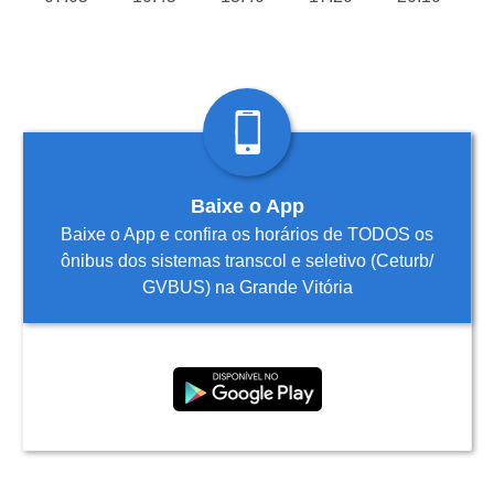
Baixe o App
Baixe o App e confira os horários de TODOS os
ônibus dos sistemas transcol e seletivo (Ceturb/
GVBUS) na Grande Vitória