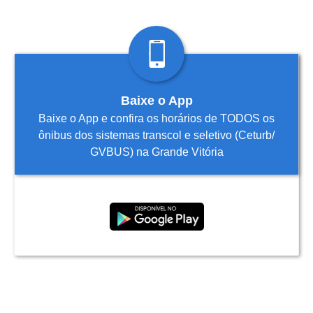
Baixe o App
Baixe o App e confira os horários de TODOS os
ônibus dos sistemas transcol e seletivo (Ceturb/
GVBUS) na Grande Vitória