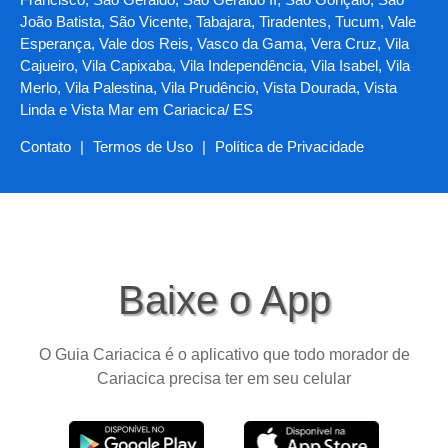
João Batista, São Vicente, Tabajara, Tiradentes, Tucum, Vale
Esperança, Vale dos Reis, Vasco da Gama, Vera Cruz, Vila
Cajueiro, Vila Capixaba, Vila Independência, Vila Isabel, Vila
Merlo, Vila Palestina, Vila Prudêncio, Vista Dourada, Vista
Linda e Vista Mar em Cariacica/ ES
Contato
|
Termos de Uso
|
Política de Privacidade
Baixe o App
O Guia Cariacica é o aplicativo que todo morador de
Cariacica precisa ter em seu celular