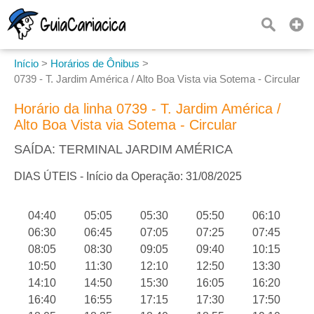
Início
>
Horários de Ônibus
>
0739 - T. Jardim América / Alto Boa Vista via Sotema - Circular
Horário da linha 0739 - T. Jardim América /
Alto Boa Vista via Sotema - Circular
SAÍDA: TERMINAL JARDIM AMÉRICA
DIAS ÚTEIS - Início da Operação: 31/08/2025
04:40
05:05
05:30
05:50
06:10
06:30
06:45
07:05
07:25
07:45
08:05
08:30
09:05
09:40
10:15
10:50
11:30
12:10
12:50
13:30
14:10
14:50
15:30
16:05
16:20
16:40
16:55
17:15
17:30
17:50