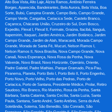
Alto Boa Vista, Alto Laje, Alzira Ramos, Antônio Ferreira
Borges, Aparecida, Bandeirantes, Bela Aurora, Bela Vista, Boa
Sorte, Bubú, Campina Grande, Campo Belo, Campo Grande,
Campo Verde, Cangaíba, Cariacica Sede, Castelo Branco,
Caçaroca, Chácaras União, Cruzeiro do Sul, Dom Bosco,
Expedito, Flexal I, Flexal II, Formate, Graúna, Itacibá, Itanguá,
Itapemirim, Itaquari, Jardim América, Jardim Botânico, Jardim
Campo Grande, Jardim de Alah, Maracanã, Morada Campo
Grande, Morada de Santa Fé, Mucuri, Nelson Ramos I,
Nelson Ramos II, Nova Brasília, Nova Campo Grande, Nova
Canaã, Nova Esperança, Nova Rosa da Penha, Nova
Valverde, Novo Brasil, Novo Horizonte, Operário, Oriente,
Padre Gabriel, Padre Mathias, Parque Gramado, Pica-Pau,
Piranema, Planeta, Porto Belo I, Porto Belo II, Porto Engenho,
Porto Novo, Porto Velho, Porto das Pedras, Porto de
Cariacica, Porto de Santana, Presidente Médice, Prolar, Retiro
Saudoso, Rio Branco, Rio Marinho, Rosa da Penha, Santa
Bárbara, Santa Catarina, Santa Cecília, Santa Luzia, Santa
Paula, Santana, Santo André, Santo Antônio, Serra do Anil,
Sotelândia, Sotema, São Benedito, São Conrado, São
Francisco, São Geraldo, São Geraldo II, São Gonçalo, São