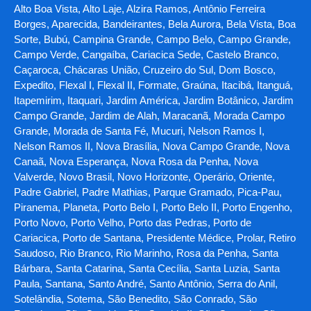
Alto Boa Vista, Alto Laje, Alzira Ramos, Antônio Ferreira
Borges, Aparecida, Bandeirantes, Bela Aurora, Bela Vista, Boa
Sorte, Bubú, Campina Grande, Campo Belo, Campo Grande,
Campo Verde, Cangaíba, Cariacica Sede, Castelo Branco,
Caçaroca, Chácaras União, Cruzeiro do Sul, Dom Bosco,
Expedito, Flexal I, Flexal II, Formate, Graúna, Itacibá, Itanguá,
Itapemirim, Itaquari, Jardim América, Jardim Botânico, Jardim
Campo Grande, Jardim de Alah, Maracanã, Morada Campo
Grande, Morada de Santa Fé, Mucuri, Nelson Ramos I,
Nelson Ramos II, Nova Brasília, Nova Campo Grande, Nova
Canaã, Nova Esperança, Nova Rosa da Penha, Nova
Valverde, Novo Brasil, Novo Horizonte, Operário, Oriente,
Padre Gabriel, Padre Mathias, Parque Gramado, Pica-Pau,
Piranema, Planeta, Porto Belo I, Porto Belo II, Porto Engenho,
Porto Novo, Porto Velho, Porto das Pedras, Porto de
Cariacica, Porto de Santana, Presidente Médice, Prolar, Retiro
Saudoso, Rio Branco, Rio Marinho, Rosa da Penha, Santa
Bárbara, Santa Catarina, Santa Cecília, Santa Luzia, Santa
Paula, Santana, Santo André, Santo Antônio, Serra do Anil,
Sotelândia, Sotema, São Benedito, São Conrado, São