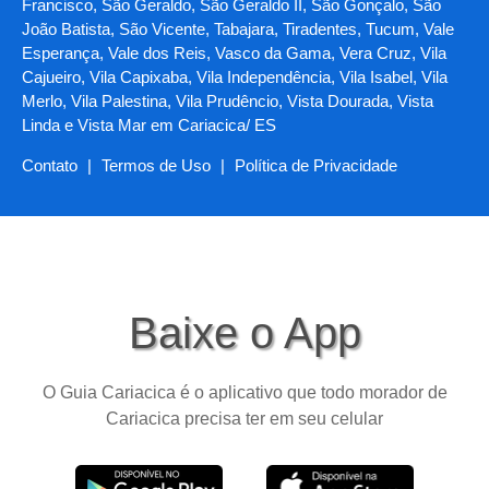
Francisco, São Geraldo, São Geraldo II, São Gonçalo, São
João Batista, São Vicente, Tabajara, Tiradentes, Tucum, Vale
Esperança, Vale dos Reis, Vasco da Gama, Vera Cruz, Vila
Cajueiro, Vila Capixaba, Vila Independência, Vila Isabel, Vila
Merlo, Vila Palestina, Vila Prudêncio, Vista Dourada, Vista
Linda e Vista Mar em Cariacica/ ES
Contato
|
Termos de Uso
|
Política de Privacidade
Baixe o App
O Guia Cariacica é o aplicativo que todo morador de
Cariacica precisa ter em seu celular