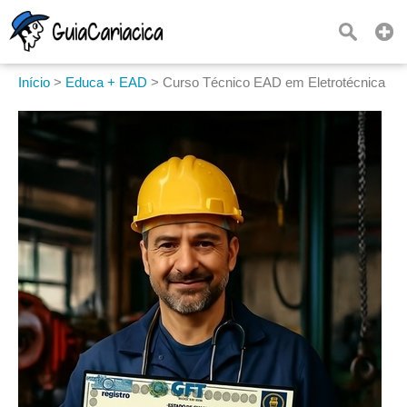
Início
>
Educa + EAD
>
Curso Técnico EAD em Eletrotécnica