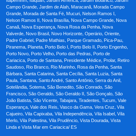
Itapemirim, Itaquari, Jardim América, Jardim Botânico, Jardim
Campo Grande, Jardim de Alah, Maracanã, Morada Campo
Grande, Morada de Santa Fé, Mucuri, Nelson Ramos I,
Nelson Ramos II, Nova Brasília, Nova Campo Grande, Nova
Canaã, Nova Esperança, Nova Rosa da Penha, Nova
Valverde, Novo Brasil, Novo Horizonte, Operário, Oriente,
Padre Gabriel, Padre Mathias, Parque Gramado, Pica-Pau,
Piranema, Planeta, Porto Belo I, Porto Belo II, Porto Engenho,
Porto Novo, Porto Velho, Porto das Pedras, Porto de
Cariacica, Porto de Santana, Presidente Médice, Prolar, Retiro
Saudoso, Rio Branco, Rio Marinho, Rosa da Penha, Santa
Bárbara, Santa Catarina, Santa Cecília, Santa Luzia, Santa
Paula, Santana, Santo André, Santo Antônio, Serra do Anil,
Sotelândia, Sotema, São Benedito, São Conrado, São
Francisco, São Geraldo, São Geraldo II, São Gonçalo, São
João Batista, São Vicente, Tabajara, Tiradentes, Tucum, Vale
Esperança, Vale dos Reis, Vasco da Gama, Vera Cruz, Vila
Cajueiro, Vila Capixaba, Vila Independência, Vila Isabel, Vila
Merlo, Vila Palestina, Vila Prudêncio, Vista Dourada, Vista
Linda e Vista Mar em Cariacica/ ES