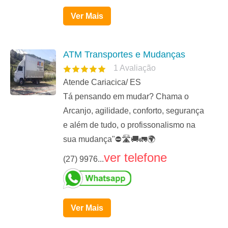
Ver Mais
ATM Transportes e Mudanças
1
Avaliação
Atende Cariacica/ ES
Tá pensando em mudar? Chama o
Arcanjo, agilidade, conforto, segurança
e além de tudo, o profissonalismo na
sua mudança"⛔🛣🚚🚛🌍
ver telefone
(27) 9976...
Ver Mais