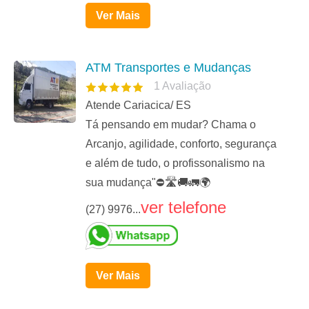
Ver Mais
ATM Transportes e Mudanças
1
Avaliação
Atende Cariacica/ ES
Tá pensando em mudar? Chama o
Arcanjo, agilidade, conforto, segurança
e além de tudo, o profissonalismo na
sua mudança"⛔🛣🚚🚛🌍
ver telefone
(27) 9976...
Ver Mais