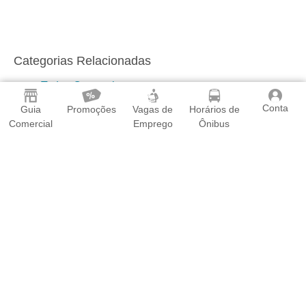
Categorias Relacionadas
Todas Categorias
Conta
Guia
Promoções
Vagas de
Horários de
Aluguel de Micro-ônibus
Comercial
Emprego
Ônibus
Aluguel de Ônibus
Aluguel de Vans
Fretes
Montador de Móveis
Táxi
Transportadoras
Transporte de Cargas