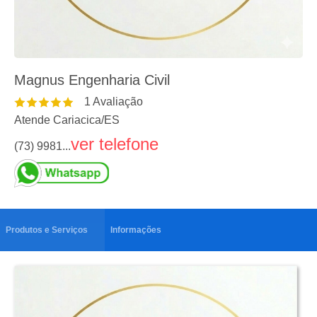
Magnus Engenharia Civil
1
Avaliação
Atende Cariacica
/
ES
ver telefone
(73) 9981...
Produtos e Serviços
Informações