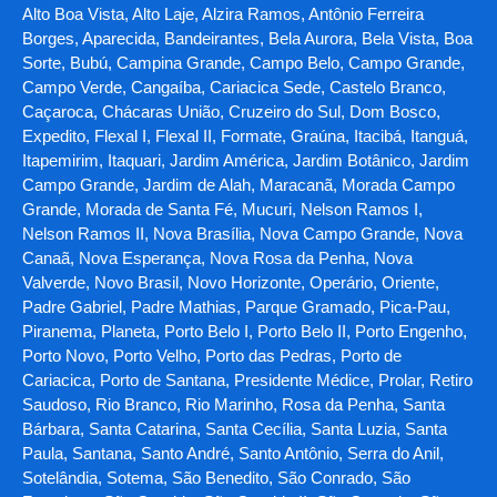
Alto Boa Vista, Alto Laje, Alzira Ramos, Antônio Ferreira
Borges, Aparecida, Bandeirantes, Bela Aurora, Bela Vista, Boa
Sorte, Bubú, Campina Grande, Campo Belo, Campo Grande,
Campo Verde, Cangaíba, Cariacica Sede, Castelo Branco,
Caçaroca, Chácaras União, Cruzeiro do Sul, Dom Bosco,
Expedito, Flexal I, Flexal II, Formate, Graúna, Itacibá, Itanguá,
Itapemirim, Itaquari, Jardim América, Jardim Botânico, Jardim
Campo Grande, Jardim de Alah, Maracanã, Morada Campo
Grande, Morada de Santa Fé, Mucuri, Nelson Ramos I,
Nelson Ramos II, Nova Brasília, Nova Campo Grande, Nova
Canaã, Nova Esperança, Nova Rosa da Penha, Nova
Valverde, Novo Brasil, Novo Horizonte, Operário, Oriente,
Padre Gabriel, Padre Mathias, Parque Gramado, Pica-Pau,
Piranema, Planeta, Porto Belo I, Porto Belo II, Porto Engenho,
Porto Novo, Porto Velho, Porto das Pedras, Porto de
Cariacica, Porto de Santana, Presidente Médice, Prolar, Retiro
Saudoso, Rio Branco, Rio Marinho, Rosa da Penha, Santa
Bárbara, Santa Catarina, Santa Cecília, Santa Luzia, Santa
Paula, Santana, Santo André, Santo Antônio, Serra do Anil,
Sotelândia, Sotema, São Benedito, São Conrado, São