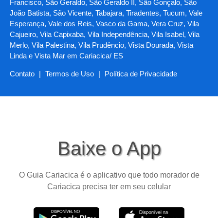
Francisco, São Geraldo, São Geraldo II, São Gonçalo, São
João Batista, São Vicente, Tabajara, Tiradentes, Tucum, Vale
Esperança, Vale dos Reis, Vasco da Gama, Vera Cruz, Vila
Cajueiro, Vila Capixaba, Vila Independência, Vila Isabel, Vila
Merlo, Vila Palestina, Vila Prudêncio, Vista Dourada, Vista
Linda e Vista Mar em Cariacica/ ES
Contato
|
Termos de Uso
|
Política de Privacidade
Baixe o App
O Guia Cariacica é o aplicativo que todo morador de
Cariacica precisa ter em seu celular