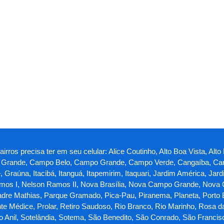
rros precisa ter em seu celular: Alice Coutinho, Alto Boa Vista, Alto
ina Grande, Campo Belo, Campo Grande, Campo Verde, Cangaíba, Car
te, Graúna, Itacibá, Itanguá, Itapemirim, Itaquari, Jardim América, 
os I, Nelson Ramos II, Nova Brasília, Nova Campo Grande, Nova
adre Mathias, Parque Gramado, Pica-Pau, Piranema, Planeta, Porto Be
nte Médice, Prolar, Retiro Saudoso, Rio Branco, Rio Marinho, Rosa d
do Anil, Sotelândia, Sotema, São Benedito, São Conrado, São Francis