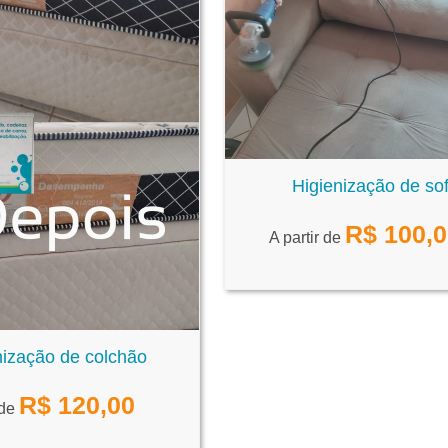
Higienização de so
R$
100,
A partir de
nização de colchão
R$
120,00
 de