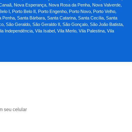
 Canaã, Nova Esperança, Nova Rosa da Penha, Nova Valverde,
lo I, Porto Belo II, Porto Engenho, Porto Novo, Porto Velho,
a Penha, Santa Bárbara, Santa Catarina, Santa Cecília, Santa
co, São Geraldo, São Geraldo II, São Gonçalo, São João Batista,
Independência, Vila Isabel, Vila Merlo, Vila Palestina, Vila
m seu celular