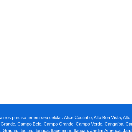
rros precisa ter em seu celular: Alice Coutinho, Alto Boa Vista, Alto
ina Grande, Campo Belo, Campo Grande, Campo Verde, Cangaíba, Car
te, Graúna, Itacibá, Itanguá, Itapemirim, Itaquari, Jardim América, 