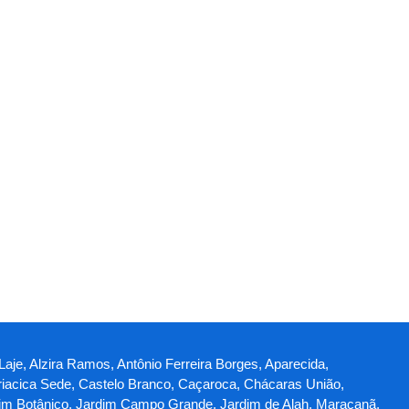
 Laje, Alzira Ramos, Antônio Ferreira Borges, Aparecida,
iacica Sede, Castelo Branco, Caçaroca, Chácaras União,
Jardim Botânico, Jardim Campo Grande, Jardim de Alah, Maracanã,