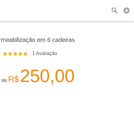
meabilização em 6 cadeiras
1
Avaliação
250,00
R$
r de