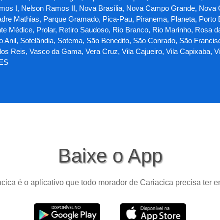
os I, Nelson Ramos II, Nova Brasília, Nova Campo Grande, Nova
adre Mathias, Parque Gramado, Pica-Pau, Piranema, Planeta, Porto Be
nte Médice, Prolar, Retiro Saudoso, Rio Branco, Rio Marinho, Rosa d
do Anil, Sotelândia, Sotema, São Benedito, São Conrado, São Francis
s Reis, Vasco da Gama, Vera Cruz, Vila Cajueiro, Vila Capixaba, Vila 
 ES
Baixe o App
cica é o aplicativo que todo morador de Cariacica precisa ter e