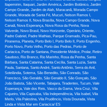
Itapemirim, Itaquari, Jardim América, Jardim Botânico, Jardim
Campo Grande, Jardim de Alah, Maracanã, Morada Campo
Grande, Morada de Santa Fé, Mucuri, Nelson Ramos I,
Nelson Ramos II, Nova Brasília, Nova Campo Grande, Nova
Canaã, Nova Esperança, Nova Rosa da Penha, Nova
Valverde, Novo Brasil, Novo Horizonte, Operário, Oriente,
Padre Gabriel, Padre Mathias, Parque Gramado, Pica-Pau,
Piranema, Planeta, Porto Belo I, Porto Belo II, Porto Engenho,
Porto Novo, Porto Velho, Porto das Pedras, Porto de
Cariacica, Porto de Santana, Presidente Médice, Prolar, Retiro
Saudoso, Rio Branco, Rio Marinho, Rosa da Penha, Santa
Bárbara, Santa Catarina, Santa Cecília, Santa Luzia, Santa
Paula, Santana, Santo André, Santo Antônio, Serra do Anil,
Sotelândia, Sotema, São Benedito, São Conrado, São
Francisco, São Geraldo, São Geraldo II, São Gonçalo, São
João Batista, São Vicente, Tabajara, Tiradentes, Tucum, Vale
Esperança, Vale dos Reis, Vasco da Gama, Vera Cruz, Vila
Cajueiro, Vila Capixaba, Vila Independência, Vila Isabel, Vila
Merlo, Vila Palestina, Vila Prudêncio, Vista Dourada, Vista
Linda e Vista Mar em Cariacica/ ES