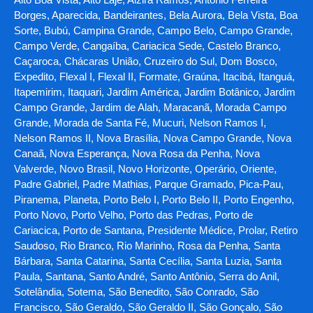
Borges, Aparecida, Bandeirantes, Bela Aurora, Bela Vista, Boa
Sorte, Bubú, Campina Grande, Campo Belo, Campo Grande,
Campo Verde, Cangaíba, Cariacica Sede, Castelo Branco,
Caçaroca, Chácaras União, Cruzeiro do Sul, Dom Bosco,
Expedito, Flexal I, Flexal II, Formate, Graúna, Itacibá, Itanguá,
Itapemirim, Itaquari, Jardim América, Jardim Botânico, Jardim
Campo Grande, Jardim de Alah, Maracanã, Morada Campo
Grande, Morada de Santa Fé, Mucuri, Nelson Ramos I,
Nelson Ramos II, Nova Brasília, Nova Campo Grande, Nova
Canaã, Nova Esperança, Nova Rosa da Penha, Nova
Valverde, Novo Brasil, Novo Horizonte, Operário, Oriente,
Padre Gabriel, Padre Mathias, Parque Gramado, Pica-Pau,
Piranema, Planeta, Porto Belo I, Porto Belo II, Porto Engenho,
Porto Novo, Porto Velho, Porto das Pedras, Porto de
Cariacica, Porto de Santana, Presidente Médice, Prolar, Retiro
Saudoso, Rio Branco, Rio Marinho, Rosa da Penha, Santa
Bárbara, Santa Catarina, Santa Cecília, Santa Luzia, Santa
Paula, Santana, Santo André, Santo Antônio, Serra do Anil,
Sotelândia, Sotema, São Benedito, São Conrado, São
Francisco, São Geraldo, São Geraldo II, São Gonçalo, São