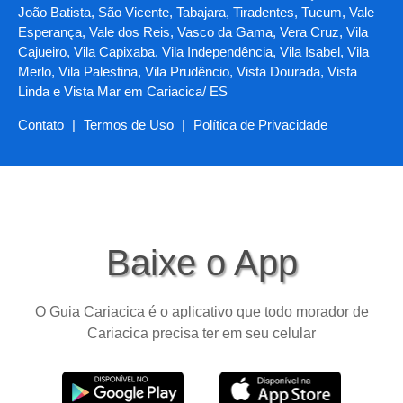
João Batista, São Vicente, Tabajara, Tiradentes, Tucum, Vale
Esperança, Vale dos Reis, Vasco da Gama, Vera Cruz, Vila
Cajueiro, Vila Capixaba, Vila Independência, Vila Isabel, Vila
Merlo, Vila Palestina, Vila Prudêncio, Vista Dourada, Vista
Linda e Vista Mar em Cariacica/ ES
Contato
|
Termos de Uso
|
Política de Privacidade
Baixe o App
O Guia Cariacica é o aplicativo que todo morador de
Cariacica precisa ter em seu celular