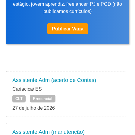
estágio, jovem aprendiz, freelancer, PJ e PCD (não
publicamos currículos)
Publicar Vaga
Assistente Adm (acerto de Contas)
Cariacica/ ES
CLT
Presencial
27 de julho de 2026
Assistente Adm (manutenção)