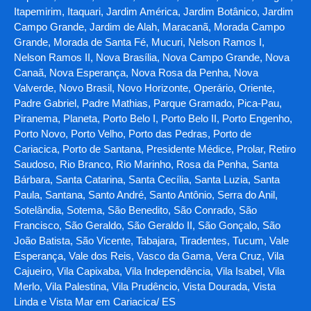
Itapemirim, Itaquari, Jardim América, Jardim Botânico, Jardim
Campo Grande, Jardim de Alah, Maracanã, Morada Campo
Grande, Morada de Santa Fé, Mucuri, Nelson Ramos I,
Nelson Ramos II, Nova Brasília, Nova Campo Grande, Nova
Canaã, Nova Esperança, Nova Rosa da Penha, Nova
Valverde, Novo Brasil, Novo Horizonte, Operário, Oriente,
Padre Gabriel, Padre Mathias, Parque Gramado, Pica-Pau,
Piranema, Planeta, Porto Belo I, Porto Belo II, Porto Engenho,
Porto Novo, Porto Velho, Porto das Pedras, Porto de
Cariacica, Porto de Santana, Presidente Médice, Prolar, Retiro
Saudoso, Rio Branco, Rio Marinho, Rosa da Penha, Santa
Bárbara, Santa Catarina, Santa Cecília, Santa Luzia, Santa
Paula, Santana, Santo André, Santo Antônio, Serra do Anil,
Sotelândia, Sotema, São Benedito, São Conrado, São
Francisco, São Geraldo, São Geraldo II, São Gonçalo, São
João Batista, São Vicente, Tabajara, Tiradentes, Tucum, Vale
Esperança, Vale dos Reis, Vasco da Gama, Vera Cruz, Vila
Cajueiro, Vila Capixaba, Vila Independência, Vila Isabel, Vila
Merlo, Vila Palestina, Vila Prudêncio, Vista Dourada, Vista
Linda e Vista Mar em Cariacica/ ES