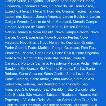
Campo Verde, Cangaíba, Cariacica Sede, Castelo Branco,
Caçaroca, Chácaras União, Cruzeiro do Sul, Dom Bosco,
Expedito, Flexal I, Flexal II, Formate, Graúna, Itacibá, Itanguá,
Itapemirim, Itaquari, Jardim América, Jardim Botânico, Jardim
Campo Grande, Jardim de Alah, Maracanã, Morada Campo
Grande, Morada de Santa Fé, Mucuri, Nelson Ramos I,
Nelson Ramos II, Nova Brasília, Nova Campo Grande, Nova
Canaã, Nova Esperança, Nova Rosa da Penha, Nova
Valverde, Novo Brasil, Novo Horizonte, Operário, Oriente,
Padre Gabriel, Padre Mathias, Parque Gramado, Pica-Pau,
Piranema, Planeta, Porto Belo I, Porto Belo II, Porto Engenho,
Porto Novo, Porto Velho, Porto das Pedras, Porto de
Cariacica, Porto de Santana, Presidente Médice, Prolar, Retiro
Saudoso, Rio Branco, Rio Marinho, Rosa da Penha, Santa
Bárbara, Santa Catarina, Santa Cecília, Santa Luzia, Santa
Paula, Santana, Santo André, Santo Antônio, Serra do Anil,
Sotelândia, Sotema, São Benedito, São Conrado, São
Francisco, São Geraldo, São Geraldo II, São Gonçalo, São
João Batista, São Vicente, Tabajara, Tiradentes, Tucum, Vale
Esperança, Vale dos Reis, Vasco da Gama, Vera Cruz, Vila
Cajueiro, Vila Capixaba, Vila Independência, Vila Isabel, Vila