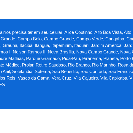
rros precisa ter em seu celular: Alice Coutinho, Alto Boa Vista, Alto
ina Grande, Campo Belo, Campo Grande, Campo Verde, Cangaíba, Car
te, Graúna, Itacibá, Itanguá, Itapemirim, Itaquari, Jardim América, 
os I, Nelson Ramos II, Nova Brasília, Nova Campo Grande, Nova
adre Mathias, Parque Gramado, Pica-Pau, Piranema, Planeta, Porto Be
nte Médice, Prolar, Retiro Saudoso, Rio Branco, Rio Marinho, Rosa d
do Anil, Sotelândia, Sotema, São Benedito, São Conrado, São Francis
s Reis, Vasco da Gama, Vera Cruz, Vila Cajueiro, Vila Capixaba, Vila 
 ES