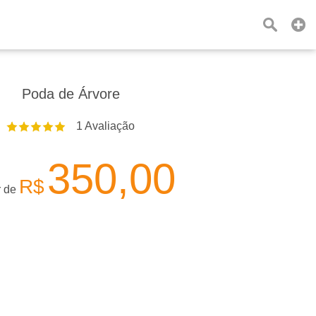
Poda de Árvore
1
Avaliação
350,00
R$
r de