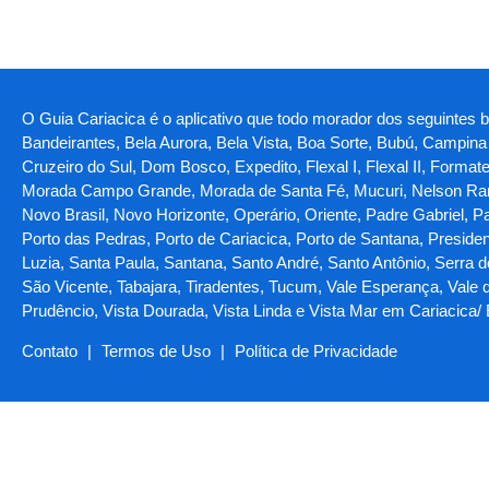
O Guia Cariacica é o aplicativo que todo morador dos seguintes bai
Bandeirantes, Bela Aurora, Bela Vista, Boa Sorte, Bubú, Camp
Cruzeiro do Sul, Dom Bosco, Expedito, Flexal I, Flexal II, Forma
Morada Campo Grande, Morada de Santa Fé, Mucuri, Nelson Ram
Novo Brasil, Novo Horizonte, Operário, Oriente, Padre Gabriel, P
Porto das Pedras, Porto de Cariacica, Porto de Santana, Preside
Luzia, Santa Paula, Santana, Santo André, Santo Antônio, Serra 
São Vicente, Tabajara, Tiradentes, Tucum, Vale Esperança, Vale do
Prudêncio, Vista Dourada, Vista Linda e Vista Mar em Cariacica/
Contato
|
Termos de Uso
|
Política de Privacidade