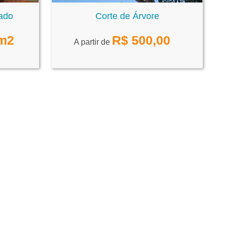
rado
Corte de Árvore
m2
R$
500,00
A partir de