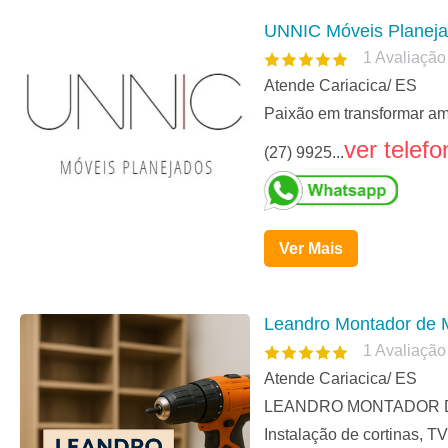
UNNIC Móveis Planej
1
Avaliação
Atende Cariacica/ ES
Paixão em transformar am
ver telefo
(27) 9925...
Ver Mais
Leandro Montador de 
1
Avaliação
Atende Cariacica/ ES
LEANDRO MONTADOR DE MÓV
Instalação de cortinas, TV