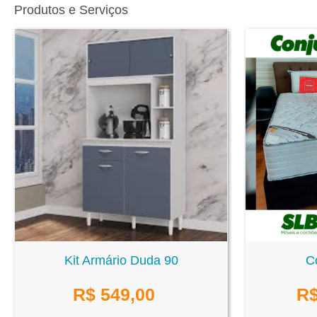
Produtos e Serviços
Kit Armário Duda 90
C
R$
549,00
R