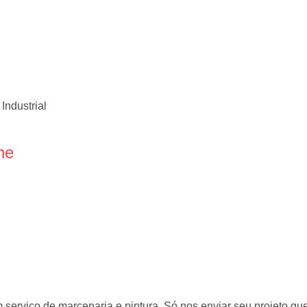
Industrial
ne
erviço de marcenaria e pintura. Só nos enviar seu projeto qu