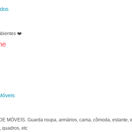
ados
bientes ❤️
ne
Móveis
EIS. Guarda roupa, armários, cama, cômoda, estante, escr
, quadros, etc