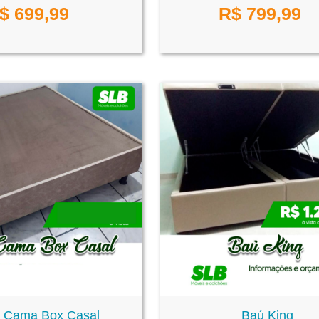
$
699,99
R$
799,99
 Cama Box Casal
Baú King