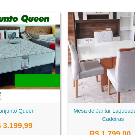
onjunto Queen
Mesa de Jantar Laquead
Cadeiras
$
3.199,99
R$
1.799,00