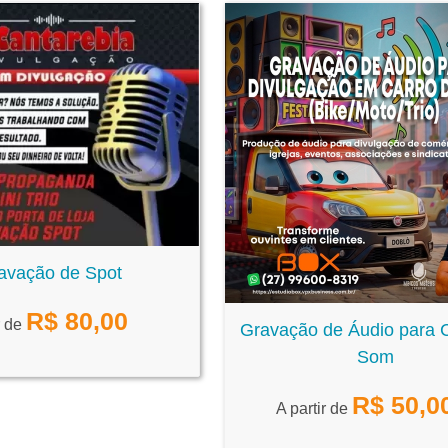
avação de Spot
R$
80,00
r de
Gravação de Áudio para 
Som
R$
50,0
A partir de