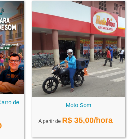
Carro de
Moto Som
R$
35,00
/hora
A partir de
0