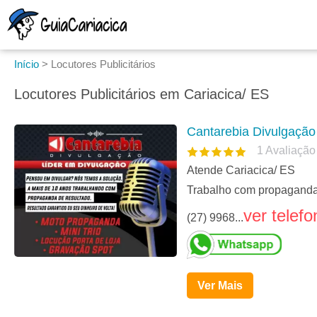
Início
>
Locutores Publicitários
Locutores Publicitários em Cariacica/ ES
Cantarebia Divulgação
1
Avaliação
Atende Cariacica/ ES
Trabalho com propaganda, 
ver telefo
(27) 9968...
Ver Mais