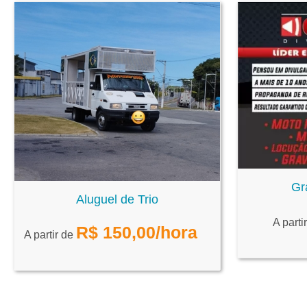
Gr
Aluguel de Trio
A parti
R$
150,00
/hora
A partir de