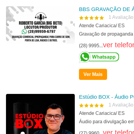
BBS GRAVAÇÃO DE 
1
Avaliação
Atende Cariacica/ ES
Gravação de propaganda p
ver telefo
(28) 9995...
Ver Mais
Estúdio BOX - Áudio Pu
1
Avaliação
Atende Cariacica/ ES
Áudio para divulgação em
ver telefo
(27) 9960...