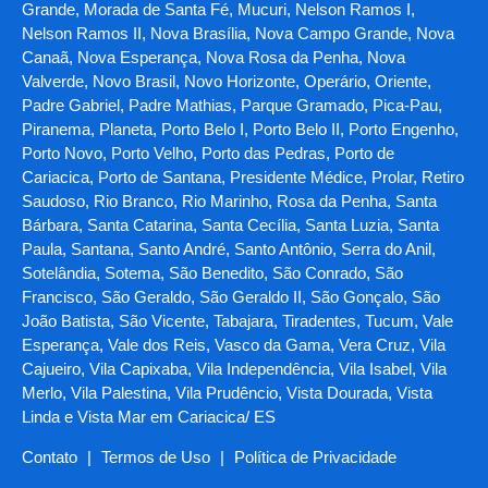
Grande, Morada de Santa Fé, Mucuri, Nelson Ramos I,
Nelson Ramos II, Nova Brasília, Nova Campo Grande, Nova
Canaã, Nova Esperança, Nova Rosa da Penha, Nova
Valverde, Novo Brasil, Novo Horizonte, Operário, Oriente,
Padre Gabriel, Padre Mathias, Parque Gramado, Pica-Pau,
Piranema, Planeta, Porto Belo I, Porto Belo II, Porto Engenho,
Porto Novo, Porto Velho, Porto das Pedras, Porto de
Cariacica, Porto de Santana, Presidente Médice, Prolar, Retiro
Saudoso, Rio Branco, Rio Marinho, Rosa da Penha, Santa
Bárbara, Santa Catarina, Santa Cecília, Santa Luzia, Santa
Paula, Santana, Santo André, Santo Antônio, Serra do Anil,
Sotelândia, Sotema, São Benedito, São Conrado, São
Francisco, São Geraldo, São Geraldo II, São Gonçalo, São
João Batista, São Vicente, Tabajara, Tiradentes, Tucum, Vale
Esperança, Vale dos Reis, Vasco da Gama, Vera Cruz, Vila
Cajueiro, Vila Capixaba, Vila Independência, Vila Isabel, Vila
Merlo, Vila Palestina, Vila Prudêncio, Vista Dourada, Vista
Linda e Vista Mar em Cariacica/ ES
Contato
|
Termos de Uso
|
Política de Privacidade