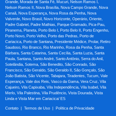
Grande, Morada de Santa Fé, Mucuri, Nelson Ramos I,
Nelson Ramos II, Nova Brasília, Nova Campo Grande, Nova
Canaã, Nova Esperança, Nova Rosa da Penha, Nova
Valverde, Novo Brasil, Novo Horizonte, Operário, Oriente,
Padre Gabriel, Padre Mathias, Parque Gramado, Pica-Pau,
Piranema, Planeta, Porto Belo I, Porto Belo II, Porto Engenho,
Porto Novo, Porto Velho, Porto das Pedras, Porto de
Cariacica, Porto de Santana, Presidente Médice, Prolar, Retiro
Saudoso, Rio Branco, Rio Marinho, Rosa da Penha, Santa
Bárbara, Santa Catarina, Santa Cecília, Santa Luzia, Santa
Paula, Santana, Santo André, Santo Antônio, Serra do Anil,
Sotelândia, Sotema, São Benedito, São Conrado, São
Francisco, São Geraldo, São Geraldo II, São Gonçalo, São
João Batista, São Vicente, Tabajara, Tiradentes, Tucum, Vale
Esperança, Vale dos Reis, Vasco da Gama, Vera Cruz, Vila
Cajueiro, Vila Capixaba, Vila Independência, Vila Isabel, Vila
Merlo, Vila Palestina, Vila Prudêncio, Vista Dourada, Vista
Linda e Vista Mar em Cariacica/ ES
Contato
|
Termos de Uso
|
Política de Privacidade