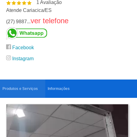
1
Avaliação
Atende Cariacica
/
ES
ver telefone
(27) 9887...
Facebook
Instagram
Produtos e Serviços
Informações