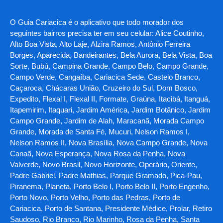
O Guia Cariacica é o aplicativo que todo morador dos
seguintes bairros precisa ter em seu celular: Alice Coutinho,
Alto Boa Vista, Alto Laje, Alzira Ramos, Antônio Ferreira
Borges, Aparecida, Bandeirantes, Bela Aurora, Bela Vista, Boa
Sorte, Bubú, Campina Grande, Campo Belo, Campo Grande,
Campo Verde, Cangaíba, Cariacica Sede, Castelo Branco,
Caçaroca, Chácaras União, Cruzeiro do Sul, Dom Bosco,
Expedito, Flexal I, Flexal II, Formate, Graúna, Itacibá, Itanguá,
Itapemirim, Itaquari, Jardim América, Jardim Botânico, Jardim
Campo Grande, Jardim de Alah, Maracanã, Morada Campo
Grande, Morada de Santa Fé, Mucuri, Nelson Ramos I,
Nelson Ramos II, Nova Brasília, Nova Campo Grande, Nova
Canaã, Nova Esperança, Nova Rosa da Penha, Nova
Valverde, Novo Brasil, Novo Horizonte, Operário, Oriente,
Padre Gabriel, Padre Mathias, Parque Gramado, Pica-Pau,
Piranema, Planeta, Porto Belo I, Porto Belo II, Porto Engenho,
Porto Novo, Porto Velho, Porto das Pedras, Porto de
Cariacica, Porto de Santana, Presidente Médice, Prolar, Retiro
Saudoso, Rio Branco, Rio Marinho, Rosa da Penha, Santa