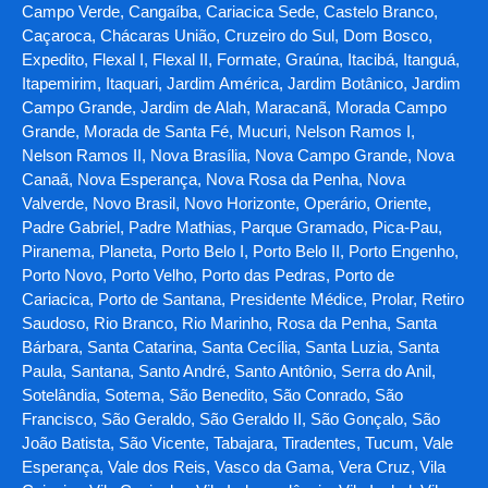
Campo Verde, Cangaíba, Cariacica Sede, Castelo Branco,
Caçaroca, Chácaras União, Cruzeiro do Sul, Dom Bosco,
Expedito, Flexal I, Flexal II, Formate, Graúna, Itacibá, Itanguá,
Itapemirim, Itaquari, Jardim América, Jardim Botânico, Jardim
Campo Grande, Jardim de Alah, Maracanã, Morada Campo
Grande, Morada de Santa Fé, Mucuri, Nelson Ramos I,
Nelson Ramos II, Nova Brasília, Nova Campo Grande, Nova
Canaã, Nova Esperança, Nova Rosa da Penha, Nova
Valverde, Novo Brasil, Novo Horizonte, Operário, Oriente,
Padre Gabriel, Padre Mathias, Parque Gramado, Pica-Pau,
Piranema, Planeta, Porto Belo I, Porto Belo II, Porto Engenho,
Porto Novo, Porto Velho, Porto das Pedras, Porto de
Cariacica, Porto de Santana, Presidente Médice, Prolar, Retiro
Saudoso, Rio Branco, Rio Marinho, Rosa da Penha, Santa
Bárbara, Santa Catarina, Santa Cecília, Santa Luzia, Santa
Paula, Santana, Santo André, Santo Antônio, Serra do Anil,
Sotelândia, Sotema, São Benedito, São Conrado, São
Francisco, São Geraldo, São Geraldo II, São Gonçalo, São
João Batista, São Vicente, Tabajara, Tiradentes, Tucum, Vale
Esperança, Vale dos Reis, Vasco da Gama, Vera Cruz, Vila