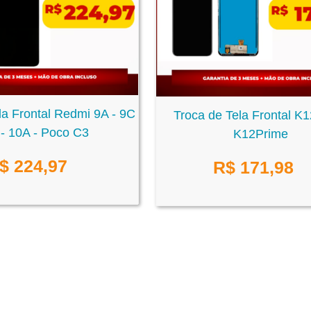
la Frontal Redmi 9A - 9C
Troca de Tela Frontal K
I - 10A - Poco C3
K12Prime
$
224,97
R$
171,98