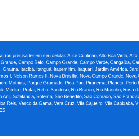
rros precisa ter em seu celular: Alice Coutinho, Alto Boa Vista, Alto
ina Grande, Campo Belo, Campo Grande, Campo Verde, Cangaíba, Car
te, Graúna, Itacibá, Itanguá, Itapemirim, Itaquari, Jardim América, 
os I, Nelson Ramos II, Nova Brasília, Nova Campo Grande, Nova
adre Mathias, Parque Gramado, Pica-Pau, Piranema, Planeta, Porto Be
nte Médice, Prolar, Retiro Saudoso, Rio Branco, Rio Marinho, Rosa d
do Anil, Sotelândia, Sotema, São Benedito, São Conrado, São Francis
s Reis, Vasco da Gama, Vera Cruz, Vila Cajueiro, Vila Capixaba, Vila 
 ES