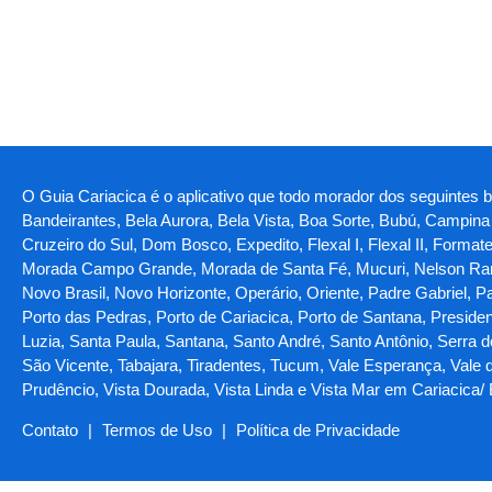
O Guia Cariacica é o aplicativo que todo morador dos seguintes bai
Bandeirantes, Bela Aurora, Bela Vista, Boa Sorte, Bubú, Camp
Cruzeiro do Sul, Dom Bosco, Expedito, Flexal I, Flexal II, Forma
Morada Campo Grande, Morada de Santa Fé, Mucuri, Nelson Ram
Novo Brasil, Novo Horizonte, Operário, Oriente, Padre Gabriel, P
Porto das Pedras, Porto de Cariacica, Porto de Santana, Preside
Luzia, Santa Paula, Santana, Santo André, Santo Antônio, Serra 
São Vicente, Tabajara, Tiradentes, Tucum, Vale Esperança, Vale do
Prudêncio, Vista Dourada, Vista Linda e Vista Mar em Cariacica/
Contato
|
Termos de Uso
|
Política de Privacidade