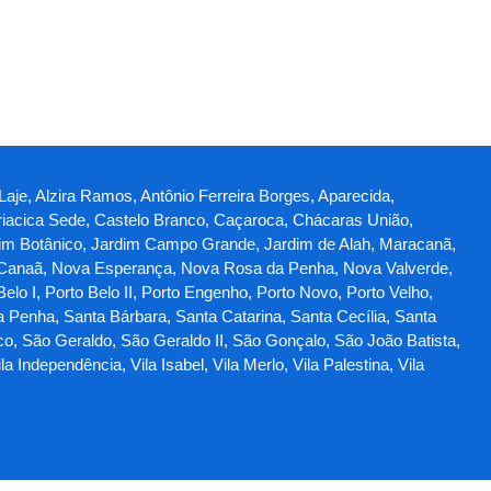
 Laje, Alzira Ramos, Antônio Ferreira Borges, Aparecida,
iacica Sede, Castelo Branco, Caçaroca, Chácaras União,
Jardim Botânico, Jardim Campo Grande, Jardim de Alah, Maracanã,
 Canaã, Nova Esperança, Nova Rosa da Penha, Nova Valverde,
lo I, Porto Belo II, Porto Engenho, Porto Novo, Porto Velho,
a Penha, Santa Bárbara, Santa Catarina, Santa Cecília, Santa
co, São Geraldo, São Geraldo II, São Gonçalo, São João Batista,
Independência, Vila Isabel, Vila Merlo, Vila Palestina, Vila